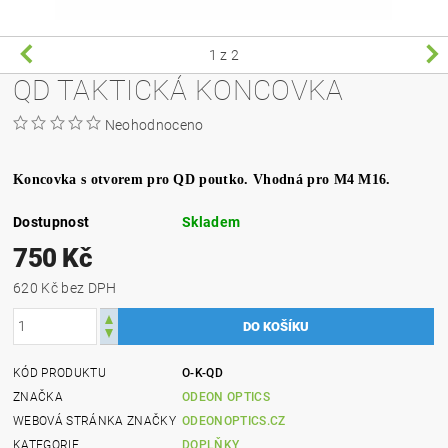
1
z 2
QD TAKTICKÁ KONCOVKA
Neohodnoceno
Koncovka s otvorem pro QD poutko. Vhodná pro M4 M16.
Dostupnost
Skladem
750 Kč
620 Kč bez DPH
KÓD PRODUKTU
O-K-QD
ZNAČKA
ODEON OPTICS
WEBOVÁ STRÁNKA ZNAČKY
ODEONOPTICS.CZ
KATEGORIE
DOPLŇKY