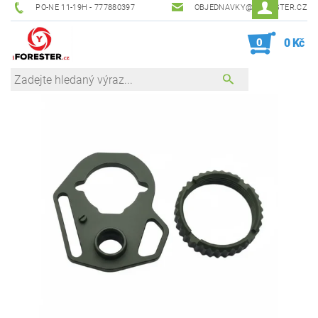
PO-NE 11-19H - 777880397
OBJEDNAVKY@IFORESTER.CZ
0
0 Kč