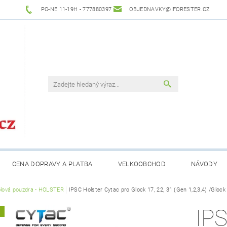
PO-NE 11-19H - 777880397
OBJEDNAVKY@IFORESTER.CZ
CENA DOPRAVY A PLATBA
VELKOOBCHOD
NÁVODY
olová pouzdra - HOLSTER
IPSC Holster Cytac pro Glock 17, 22, 31 (Gen 1,2,3,4) /Gloc
IP
A