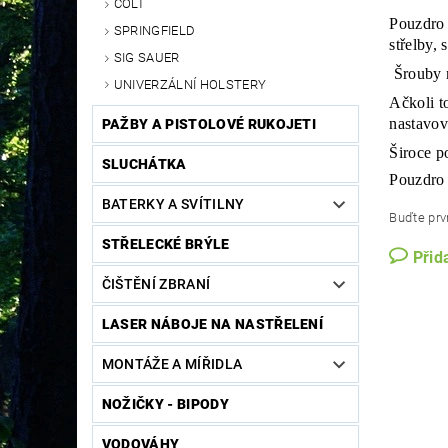
COLT
Pouzdro 
SPRINGFIELD
střelby,
SIG SAUER
Šrouby n
UNIVERZÁLNÍ HOLSTERY
Ačkoli t
nastavov
PAŽBY A PISTOLOVÉ RUKOJETI
Široce p
SLUCHÁTKA
Pouzdro 
BATERKY A SVÍTILNY
Buďte prvn
STŘELECKÉ BRÝLE
Přid
ČIŠTĚNÍ ZBRANÍ
LASER NÁBOJE NA NASTŘELENÍ
MONTÁŽE A MÍŘIDLA
NOŽIČKY - BIPODY
VODOVÁHY