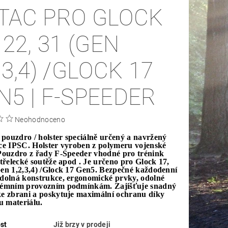
TAC PRO GLOCK
 22, 31 (GEN
,3,4) /GLOCK 17
N5 | F-SPEEDER
Neohodnoceno
pouzdro / holster speciálně určený a navržený
lce IPSC. Holster vyroben z polymeru vojenské
 Pouzdro z řady F-Speeder vhodné pro trénink
střelecké soutěže apod . Je určeno pro Glock 17,
Gen 1,2,3,4) /Glock 17 Gen5. Bezpečné každodenní
odolná konstrukce, ergonomické prvky, odolné
trémním provozním podmínkám. Zajišťuje snadný
ke zbrani a poskytuje maximální ochranu díky
u materiálu.
st
Již brzy v prodeji