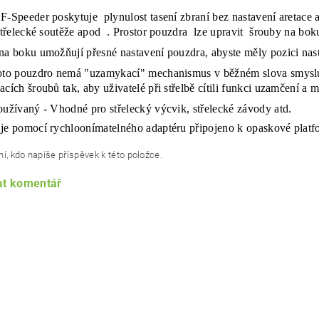
F-Speeder poskytuje plynulost tasení zbraní bez nastavení aretace 
 střelecké soutěže apod . Prostor pouzdra lze upravit šrouby na boku
a boku umožňují přesné nastavení pouzdra, abyste měly pozici nas
oto pouzdro nemá "uzamykací" mechanismus v běžném slova smyslu
acích šroubů tak, aby uživatelé při střelbě cítili funkci uzamčení a 
oužívaný - Vhodné pro střelecký výcvik, střelecké závody atd.
je pomocí rychloonímatelného adaptéru připojeno k opaskové plat
í, kdo napíše příspěvek k této položce.
at komentář