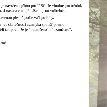
a je navrženo přímo pro IPSC. Je vhodné pro trénink
. 4 nástavce na přenášení jsou volitelné .
tavenou přesně podle vaší potřeby.
, ve skutečnosti uzamyká spoušť pomocí
měli tak pocit, že je "odemčeno" i "uzamčeno".
formě.