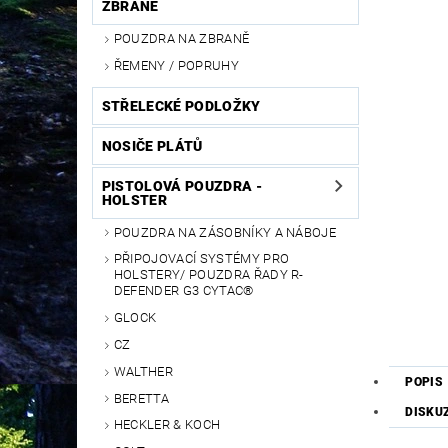
ZBRANĚ
POUZDRA NA ZBRANĚ
ŘEMENY / POPRUHY
STŘELECKÉ PODLOŽKY
NOSIČE PLÁTŮ
PISTOLOVÁ POUZDRA -
HOLSTER
POUZDRA NA ZÁSOBNÍKY A NÁBOJE
PŘIPOJOVACÍ SYSTÉMY PRO
HOLSTERY/ POUZDRA ŘADY R-
DEFENDER G3 CYTAC®
GLOCK
CZ
WALTHER
POPIS
BERETTA
DISKU
HECKLER & KOCH