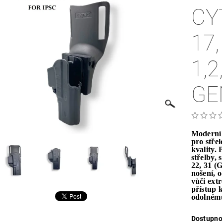
CY
17,
1,2
GE
Moderní 
pro stře
kvality.
střelby, 
22, 31 (
nošení, 
vůči ex
přístup 
odolném
Dostupno