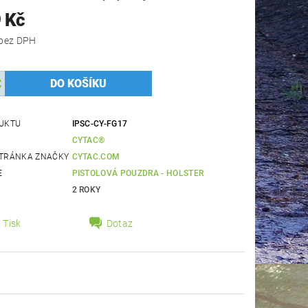
 Kč
1 074 Kč bez DPH
UKTU
IPSC-CY-FG17
CYTAC®
TRÁNKA ZNAČKY
CYTAC.COM
E
PISTOLOVÁ POUZDRA - HOLSTER
2 ROKY
Tisk
Dotaz