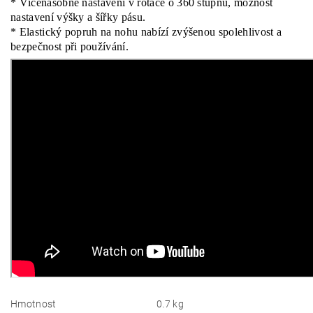
* Vícenásobné nastavení v rotace o 360 stupňů, možnost
nastavení výšky a šířky pásu.
* Elastický popruh na nohu nabízí zvýšenou spolehlivost a
bezpečnost při používání.
Hmotnost
0.7 kg