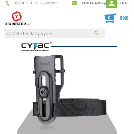
PO-NE 11-19H - 777880397
OBJEDNAVKY@IFORESTER.CZ
0
0 Kč