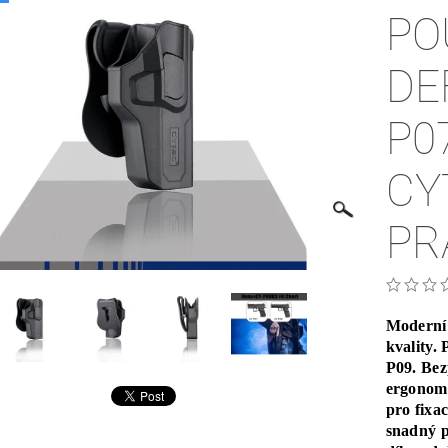
PO
DE
P0
CY
PR
Moderní 
kvality.
P09. Bez
ergonomi
pro fixa
snadný p