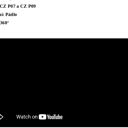
 CZ P07 a CZ P09
í: Pádlo
 360°