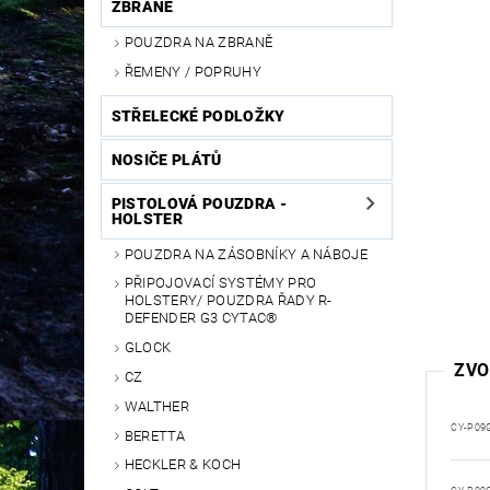
ZBRANĚ
POUZDRA NA ZBRANĚ
ŘEMENY / POPRUHY
STŘELECKÉ PODLOŽKY
NOSIČE PLÁTŮ
PISTOLOVÁ POUZDRA -
HOLSTER
POUZDRA NA ZÁSOBNÍKY A NÁBOJE
PŘIPOJOVACÍ SYSTÉMY PRO
HOLSTERY/ POUZDRA ŘADY R-
DEFENDER G3 CYTAC®
GLOCK
ZVO
CZ
WALTHER
CY-P09
BERETTA
HECKLER & KOCH