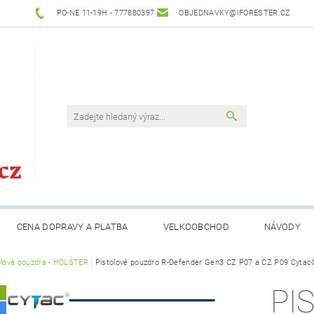
PO-NE 11-19H - 777880397
OBJEDNAVKY@IFORESTER.CZ
CENA DOPRAVY A PLATBA
VELKOOBCHOD
NÁVODY
olová pouzdra - HOLSTER
Pistolové pouzdro R-Defender Gen3 CZ P07 a CZ P09 Cyt
PI
A