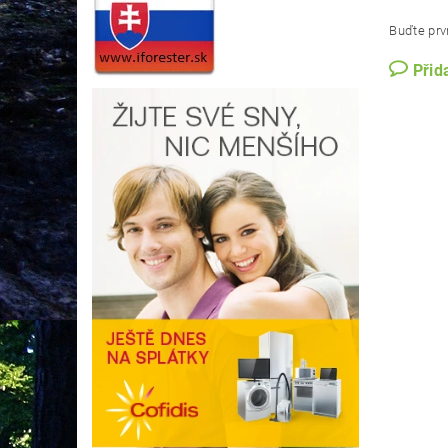
Buďte prvn
Přid