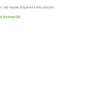
í, kdo napíše příspěvek k této položce.
at komentář