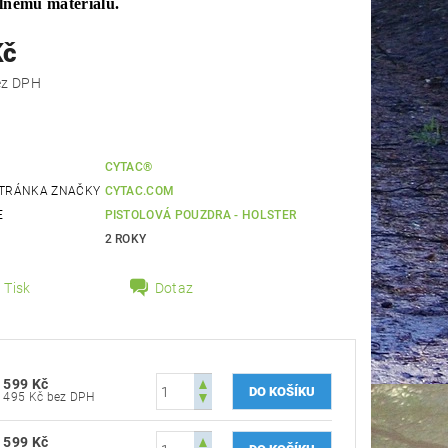
lnému materiálu.
Kč
 Kč bez DPH
CYTAC®
TRÁNKA ZNAČKY
CYTAC.COM
E
PISTOLOVÁ POUZDRA - HOLSTER
2 ROKY
Tisk
Dotaz
599 Kč
495 Kč bez DPH
599 Kč