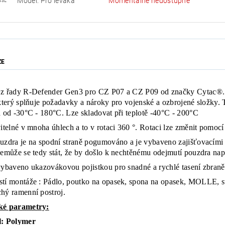
Model: Pro leváka
Momentálně nedostupné
G3L
ZE
z řady R-Defender Gen3 pro CZ P07 a CZ P09 od značky Cytac®. 
 který splňuje požadavky a nároky pro vojenské a ozbrojené složky. T
h od -30°C - 180°C. Lze skladovat při teplotě -40°C - 200°C
vitelné v mnoha úhlech a to v rotaci 360 °. Rotaci lze změnit pomocí
uzdra je na spodní straně pogumováno a je vybaveno zajišťovacími 
nemůže se tedy stát, že by došlo k nechtěnému odejmutí pouzdra např
vybaveno ukazovákovou pojistkou pro snadné a rychlé tasení zbran
tí montáže : Pádlo, poutko na opasek, spona na opasek, MOLLE, st
hý ramenní postroj.
ké parametry:
l: Polymer