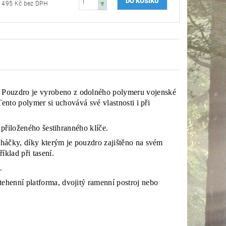
495 Kč bez DPH
Pouzdro je vyrobeno z odolného polymeru vojenské
ento polymer si uchovává své vlastnosti i při
 přiloženého šestihranného klíče.
háčky, díky kterým je pouzdro zajištěno na svém
íklad při tasení.
ě.
ehenní platforma, dvojitý ramenní postroj nebo