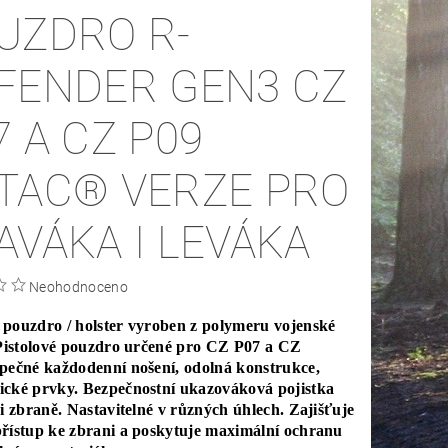
UZDRO R-
FENDER GEN3 CZ
7 A CZ P09
TAC® VERZE PRO
AVÁKA I LEVÁKA
Neohodnoceno
pouzdro / holster vyroben z polymeru vojenské
 Pistolové pouzdro určené pro CZ P07 a CZ
pečné každodenní nošení, odolná konstrukce,
cké prvky. Bezpečnostní ukazováková pojistka
ci zbraně. Nastavitelné v různých úhlech. Zajišťuje
řístup ke zbrani a poskytuje maximální ochranu