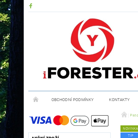
OBCHODNÍ PODMÍNKY
KONTAKTY
RECYKLACE ELEKTROODPADU A BATERIÍ
Pist
NOVINK
TIP