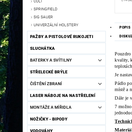
COLT
CY-P09
SPRINGFIELD
SIG SAUER
UNIVERZÁLNÍ HOLSTERY
POPIS
DISKU
PAŽBY A PISTOLOVÉ RUKOJETI
SLUCHÁTKA
Pouzdro 
kvality,
BATERKY A SVÍTILNY
teplotác
STŘELECKÉ BRÝLE
Je nasta
Pádlo po
ČIŠTĚNÍ ZBRANÍ
místě a 
LASER NÁBOJE NA NASTŘELENÍ
Dále je 
7 možnos
MONTÁŽE A MÍŘIDLA
jednoduc
NOŽIČKY - BIPODY
Technic
Materiá
VODOVÁHY