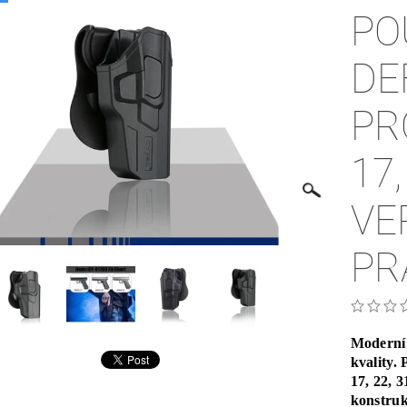
PO
DE
PR
17, 2
VE
PR
Moderní 
kvality.
17, 22, 
konstruk