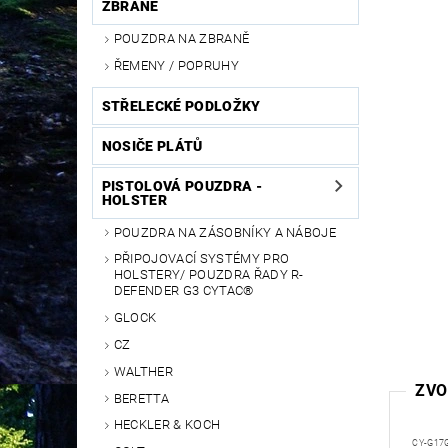
ZBRANĚ
POUZDRA NA ZBRANĚ
ŘEMENY / POPRUHY
STŘELECKÉ PODLOŽKY
NOSIČE PLÁTŮ
PISTOLOVÁ POUZDRA -
HOLSTER
POUZDRA NA ZÁSOBNÍKY A NÁBOJE
PŘIPOJOVACÍ SYSTÉMY PRO
HOLSTERY/ POUZDRA ŘADY R-
DEFENDER G3 CYTAC®
GLOCK
CZ
WALTHER
ZVO
BERETTA
HECKLER & KOCH
CY-G17