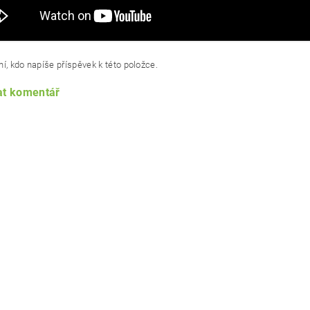
í, kdo napíše příspěvek k této položce.
at komentář