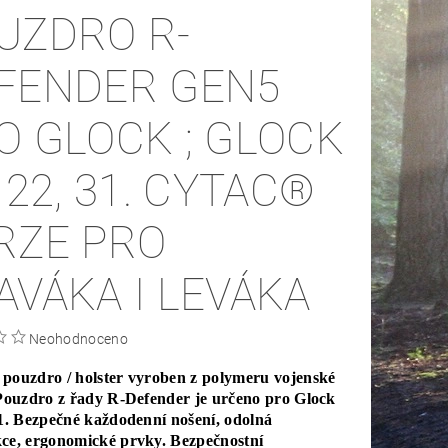
UZDRO R-
FENDER GEN5
O GLOCK ; GLOCK
2, 31. CYTAC®
RZE PRO
AVÁKA I LEVÁKA
Neohodnoceno
pouzdro / holster vyroben z polymeru vojenské
 Pouzdro z řady R-Defender je určeno pro Glock
31. Bezpečné každodenní nošení, odolná
ce, ergonomické prvky. Bezpečnostní