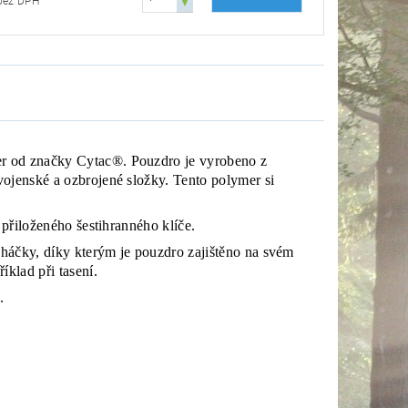
95 Kč bez DPH
er od značky Cytac®. Pouzdro je vyrobeno z
ojenské a ozbrojené složky. Tento polymer si
 přiloženého šestihranného klíče.
háčky, díky kterým je pouzdro zajištěno na svém
íklad při tasení.
ě.