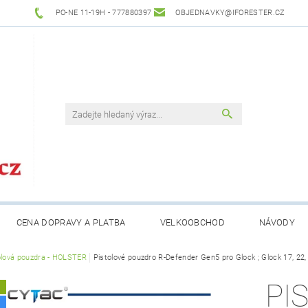
PO-NE 11-19H - 777880397
OBJEDNAVKY@IFORESTER.CZ
CENA DOPRAVY A PLATBA
VELKOOBCHOD
NÁVODY
olová pouzdra - HOLSTER
Pistolové pouzdro R-Defender Gen5 pro Glock ; Glock 17,
PI
A