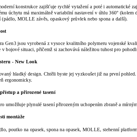
oderní konstrukce zajišťuje rychlé vytažení a poté i automatické za
ému úchytu má maximálně variabilní nastavení v úhlu 360° (kole
í (pádlo, MOLLE závěs, opaskový průvlek nebo spona a další).
ost
ra Gen3 jsou vyrobená z vysoce kvalitního polymeru vojenské kvalit
e v bojové situaci, přičemž si zachovává náležitou tuhost pro pohodl
lsteru - New Look
ovaný hladký design. Chtěli byste jej vyzkoušet již na první pohled
eň ergonomicky.
řístup a přirozené tasení
ro umožňuje plynulé tasení přirozeným uchopením zbraně a mírným 
stí montáže
 poutko na opasek, spona na opasek, MOLLE, stehenní platforma