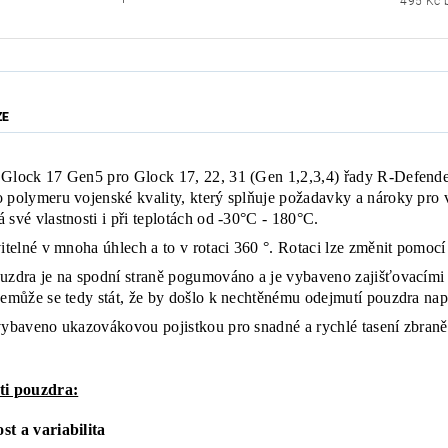
4
ZE
Glock 17 Gen5 pro Glock 17, 22, 31 (Gen 1,2,3,4) řady R-Defend
 polymeru vojenské kvality, který splňuje požadavky a nároky pro v
 své vlastnosti i při teplotách od -30°C - 180°C.
vitelné v mnoha úhlech a to v rotaci 360 °. Rotaci lze změnit pomocí
uzdra je na spodní straně pogumováno a je vybaveno zajišťovacími 
nemůže se tedy stát, že by došlo k nechtěnému odejmutí pouzdra např
vybaveno ukazovákovou pojistkou pro snadné a rychlé tasení zbran
ti pouzdra:
t a variabilita