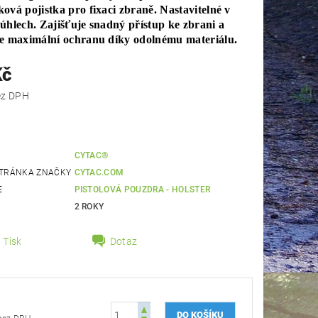
ová pojistka pro fixaci zbraně. Nastavitelné v
úhlech. Zajišťuje snadný přístup ke zbrani a
e maximální ochranu díky odolnému materiálu.
Kč
 Kč bez DPH
CYTAC®
TRÁNKA ZNAČKY
CYTAC.COM
E
PISTOLOVÁ POUZDRA - HOLSTER
2 ROKY
Tisk
Dotaz