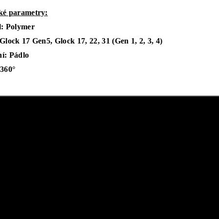
ké parametry:
l: Polymer
Glock 17 Gen5, Glock 17, 22, 31 (Gen 1, 2, 3, 4)
í: Pádlo
 360°