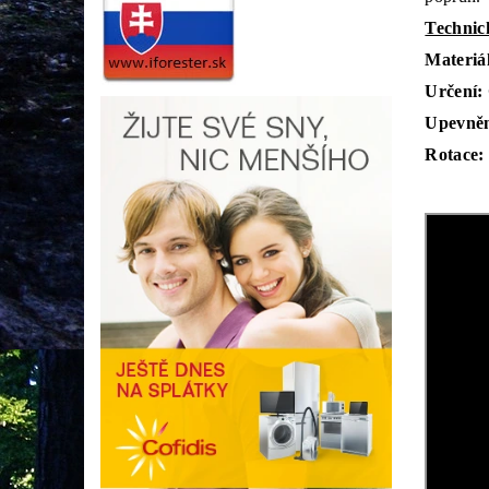
Technic
Materiá
Určení: 
Upevněn
Rotace: