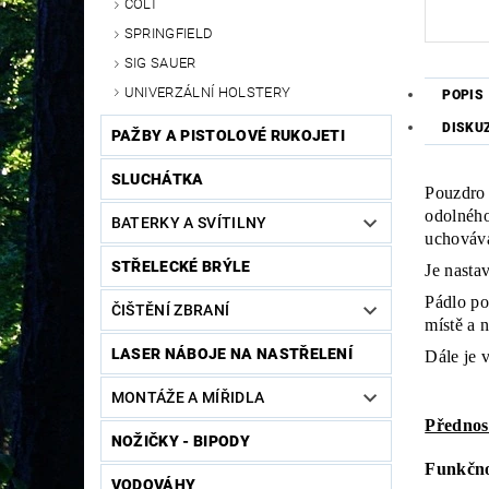
COLT
SPRINGFIELD
SIG SAUER
UNIVERZÁLNÍ HOLSTERY
POPIS
DISKU
PAŽBY A PISTOLOVÉ RUKOJETI
SLUCHÁTKA
Pouzdro 
odolného
BATERKY A SVÍTILNY
uchovává
STŘELECKÉ BRÝLE
Je nasta
Pádlo po
ČIŠTĚNÍ ZBRANÍ
místě a 
LASER NÁBOJE NA NASTŘELENÍ
Dále je 
MONTÁŽE A MÍŘIDLA
Přednos
NOŽIČKY - BIPODY
Funkčnos
VODOVÁHY