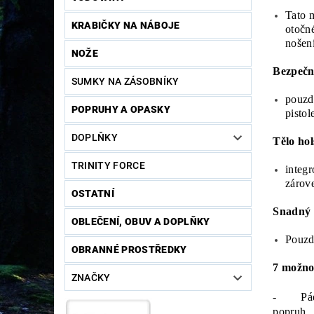
Tato m
KRABIČKY NA NÁBOJE
otočn
nošen
NOŽE
Bezpečn
SUMKY NA ZÁSOBNÍKY
pouzd
POPRUHY A OPASKY
pistol
DOPLŇKY
Tělo ho
TRINITY FORCE
integr
zárov
OSTATNÍ
Snadný p
OBLEČENÍ, OBUV A DOPLŇKY
Pouzd
OBRANNÉ PROSTŘEDKY
7 možno
ZNAČKY
- Pádlo,
popruh.