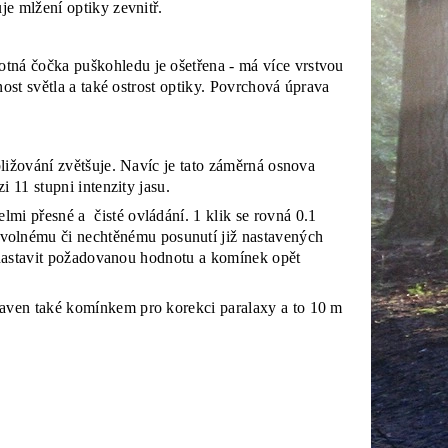
je mlžení optiky zevnitř.
ná čočka puškohledu je ošetřena - má více vrstvou
ost světla a také ostrost optiky. Povrchová úprava
ližování zvětšuje. Navíc je tato záměrná osnova
 11 stupni intenzity jasu.
mi přesné a čisté ovládání. 1 klik se rovná 0.1
lnému či nechtěnému posunutí již nastavených
, nastavit požadovanou hodnotu a komínek opět
aven také komínkem pro korekci paralaxy a to 10 m