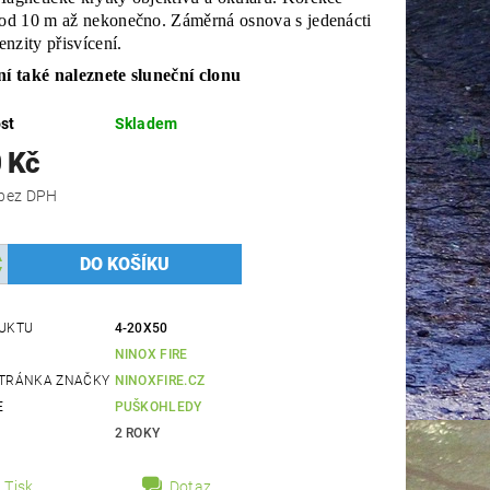
 od 10 m až nekonečno. Záměrná osnova s jedenácti
tenzity přisvícení.
ní také naleznete sluneční clonu
st
Skladem
 Kč
7 521 Kč bez DPH
UKTU
4-20X50
NINOX FIRE
TRÁNKA ZNAČKY
NINOXFIRE.CZ
E
PUŠKOHLEDY
2 ROKY
Tisk
Dotaz