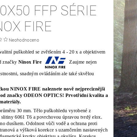
20X50 FFP SÉRIE
NOX FIRE
Neohodnoceno
alitní puškohled se zvětšením 4 - 20 x a objektivem
d značky
Ninox Fire
Zaujme nejen
astnostmi, snadným ovládáním ale také skvělou
kou NINOX FIRE naleznete nově nejpreciznější
 od značky ODEON OPTICS! Prvotřídní kvalita a
materiály.
průměru 30 mm. Tělo puškohledu vyrobené z
 slitiny 6061 T6 a povrchovou úpravou tvrdý elox.
no dusíkem. Odolnost vůči vodě a ochrana proti
Stranová a výšková korekce s uzamčením nastavených
Magnetické krytky objektivu a okuláru. Korekce