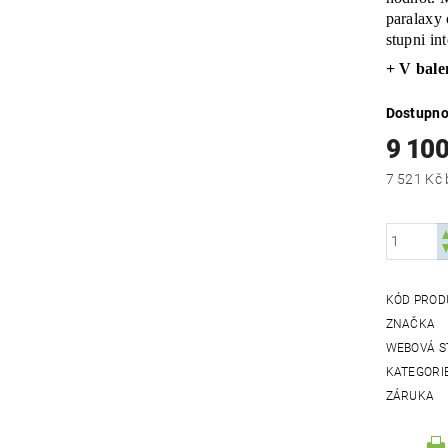
paralaxy
stupni in
+ V bale
Dostupno
9 100
KÓD PROD
ZNAČKA
WEBOVÁ S
KATEGORI
ZÁRUKA