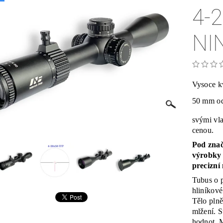
4-
NI
Vysoce kv
50 mm o
svými vl
cenou.
Pod znač
výrobky
precizní 
Tubus o 
hliníkové
Tělo plně
mlžení. 
hodnot. 