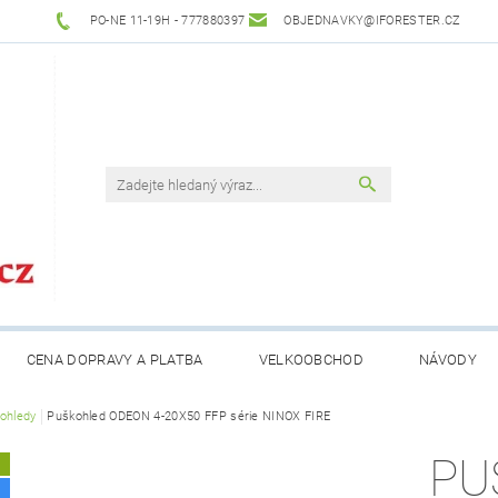
PO-NE 11-19H - 777880397
OBJEDNAVKY@IFORESTER.CZ
CENA DOPRAVY A PLATBA
VELKOOBCHOD
NÁVODY
ohledy
Puškohled ODEON 4-20X50 FFP série NINOX FIRE
PU
A