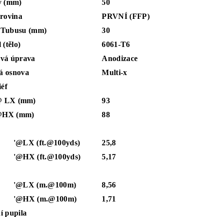
v (mm)
50
 rovina
PRVNÍ (FFP)
 Tubusu (mm)
30
 (tělo)
6061-T6
vá úprava
Anodizace
á osnova
Multi-x
iéf
X (mm)
93
 (mm)
88
 (ft.@100yds)
25,8
 (ft.@100yds)
5,17
X (m.@100m)
8,56
X (m.@100m)
1,71
í pupila