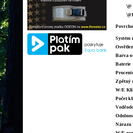
'@ L
'@HX
Povrcho
Systém r
Osvětle
Barva os
Baterie
Procento
Zpětný r
W/E Kli
Počet kl
Voděodo
Odolnos
Nárazu 
W/E roz