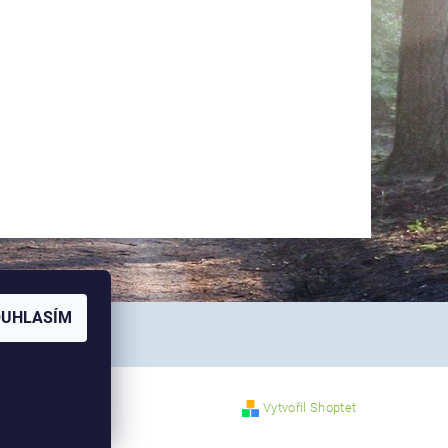
OUHLASÍM
Vytvořil Shoptet