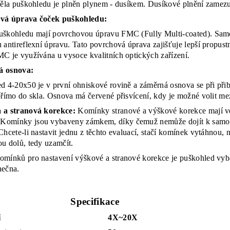
těla puškohledu je plněn plynem - dusíkem. Dusíkové plnění zamezu
vá úprava čoček puškohledu:
škohledu mají povrchovou úpravu FMC (Fully Multi-coated). Samot
 antireflexní úpravu. Tato povrchová úprava zajišťuje lepší propustn
C je využívána u vysoce kvalitních optických zařízení.
 osnova:
d 4-20x50 je v první ohniskové rovině a záměrná osnova se při přib
přímo do skla. Osnova má červené přisvícení, kdy je možné volit mezi
 a stranová korekce:
Komínky stranové a výškové korekce mají vel
omínky jsou vybaveny zámkem, díky čemuž nemůže dojít k samovo
hcete-li nastavit jednu z těchto evaluací, stačí komínek vytáhnou
u dolů, tedy uzamčít.
mínků pro nastavení výškové a stranové korekce je puškohled vyb
nečna.
Specifikace
í
4X~20X