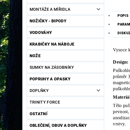
MONTÁŽE A MÍŘIDLA
POPIS
NOŽIČKY - BIPODY
PARAM
VODOVÁHY
DISKU
KRABIČKY NA NÁBOJE
Vysoce k
NOŽE
Design:
SUMKY NA ZÁSOBNÍKY
Puškohle
průměr 3
POPRUHY A OPASKY
magnetic
puškohle
DOPLŇKY
Materiál
TRINITY FORCE
Tělo puš
pevnost,
OSTATNÍ
anodizac
vrstvy.
OBLEČENÍ, OBUV A DOPLŇKY