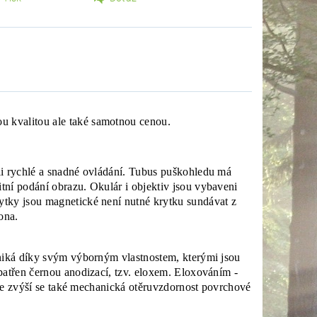
vou kvalitou ale také samotnou cenou.
li rychlé a snadné ovládání. Tubus puškohledu má
tní podání obrazu. Okulár i objektiv jsou vybaveni
ytky jsou magnetické není nutné krytku sundávat z
lona.
yniká díky svým výborným vlastnostem, kterými jsou
patřen černou anodizací, tzv. eloxem. Eloxováním -
 ale zvýší se také mechanická otěruvzdornost povrchové