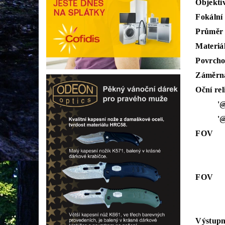
Objekti
Fokální
Průměr
Materiál
Povrcho
Záměrn
Oční rel
'@ L
'@HX
FOV
'@LX
'@HX
FOV
'@L
'@H
Výstupn