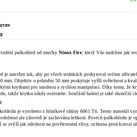
ETRY
ZE
valitní puškohled od značky
Ninox Fire
, který Vás nadchne jak s
d je navržen tak, aby po všech stránkách poskytoval svému uživate
0 mm. Objektiv o průměru 50 mm poskytuje vyšší světelnost a kvali
kými krytkami pro snadnou a rychlou manipulaci. Díky tomu, že kr
du, takže krytku nikdy neztratíte. Součástí balení je také sluneční c
:
kohledu je vyrobeno z hliníkové slitiny 6061 T6. Tento materiál v
 odolnost ale zároveň je zachována lehkost. Povrch puškohledu je o
í se zvýší jak odolnost na povětrnostní vlivy, ochrana proti korozi