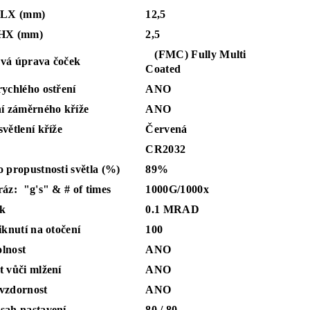
X (mm)
12,5
 (mm)
2,5
(FMC) Fully Multi
vá úprava čoček
Coated
ychlého ostření
ANO
ní záměrného kříže
ANO
větlení kříže
Červená
CR2032
 propustnosti světla (%)
89%
áz: "g's" & # of times
1000G/1000x
k
0.1 MRAD
iknutí na otočení
100
lnost
ANO
t vůči mlžení
ANO
vzdornost
ANO
sah nastavení
80 / 80