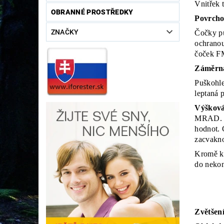
Vnitřek 
OBRANNÉ PROSTŘEDKY
Povrcho
ZNAČKY
Čočky pu
ochranou
čoček FM
Záměrná
Puškohle
leptaná 
Výšková
MRAD. K
hodnot.
C
zacvakno
Kromě ko
do neko
Zvětšen