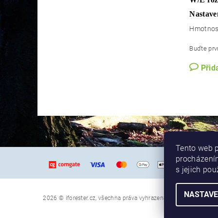
Nastave
Hmotnos
Buďte prvn
Přid
Tento web p
procházením
s jejich po
NASTAVE
Upravit nastaven
2026 © iforester.cz, všechna práva vyhrazena