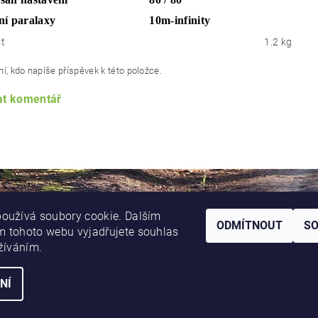
ní paralaxy
10m-infinity
t
1.2 kg
í, kdo napíše příspěvek k této položce.
at komentář
oužívá soubory cookie. Dalším
ODMÍTNOUT
S
 tohoto webu vyjadřujete souhlas
užíváním.
NÍ
í cookies