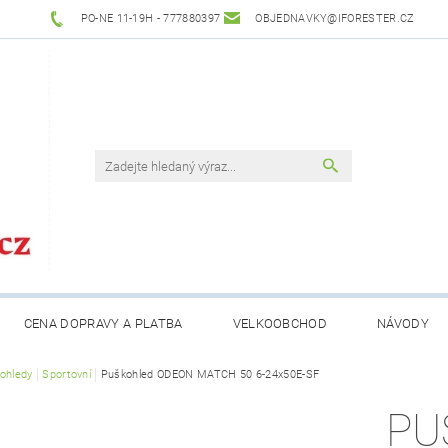
PO-NE 11-19H - 777880397
OBJEDNAVKY@IFORESTER.CZ
CENA DOPRAVY A PLATBA
VELKOOBCHOD
NÁVODY
ohledy
Sportovní
Puškohled ODEON MATCH 50 6-24x50E-SF
PU