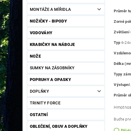
MONTÁŽE A MÍŘIDLA
Průměr t
NOŽIČKY - BIPODY
Zorné po
Zvětšení
VODOVÁHY
Typ
6-24x
KRABIČKY NA NÁBOJE
Vzdáleno
NOŽE
Délka (
SUMKY NA ZÁSOBNÍKY
Typy zám
POPRUHY A OPASKY
Výstupní
DOPLŇKY
Průměr o
TRINITY FORCE
Hmotnos
OSTATNÍ
Buďte prvn
OBLEČENÍ, OBUV A DOPLŇKY
Přid