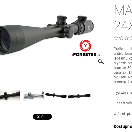
MA
24
Puškohled 
antireflex
lepšímu ko
plynem ome
průměr 30
paralaxi, 
okuláru. 
osnovu, kt
Typ zbraně
Obsah bale
Určení: pr
Dostupno