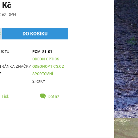
 Kč
5 200 Kč bez DPH
UKTU
POM-S1-01
ODEON OPTICS
TRÁNKA ZNAČKY
ODEONOPTICS.CZ
E
SPORTOVNÍ
2 ROKY
Tisk
Dotaz