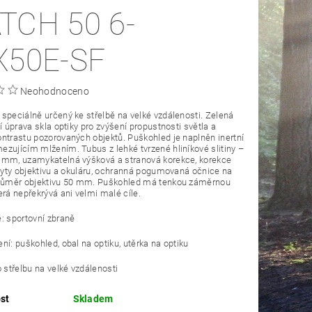
TCH 50 6-
X50E-SF
Neohodnoceno
speciálně určený ke střelbě na velké vzdálenosti. Zelená
ní úprava skla optiky pro zvýšení propustnosti světla a
ntrastu pozorovaných objektů. Puškohled je naplněn inertní
zujícím mlžením. Tubus z lehké tvrzené hliníkové slitiny –
 mm, uzamykatelná výšková a stranová korekce, korekce
kryty objektivu a okuláru, ochranná pogumovaná očnice na
Průměr objektivu 50 mm. Puškohled má tenkou záměrnou
erá nepřekrývá ani velmi malé cíle.
: sportovní zbraně
ní: puškohled, obal na optiku, utěrka na optiku
o střelbu na velké vzdálenosti
st
Skladem