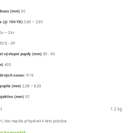
ubusu (mm)
30
le (@ 100 YD)
0,80 – 2,90
6x – 24x
50 E - SF
st výstupní pupily (mm)
85 - 90
mm)
400
ěrných osnov:
R19
 pupila (mm)
2,08 – 8,33
bjektivu (mm)
50
t
1.2 kg
í, kdo napíše příspěvek k této položce.
at komentář