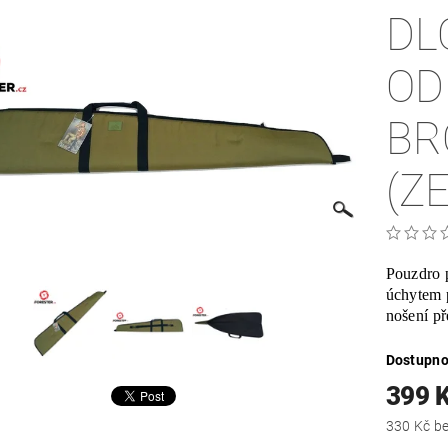
DL
OD
BR
(Z
Pouzdro 
úchytem 
nošení p
Dostupno
399 
330