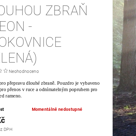
OUHOU ZBRAŇ
EON -
OKOVNICE
ELENÁ)
Neohodnoceno
pro přepravu dlouhé zbraně. Pouzdro je vybaveno
pro přenos v ruce a odnímatelným popruhem pro
řed rameno.
st
Momentálně nedostupné
Kč
 Kč bez DPH