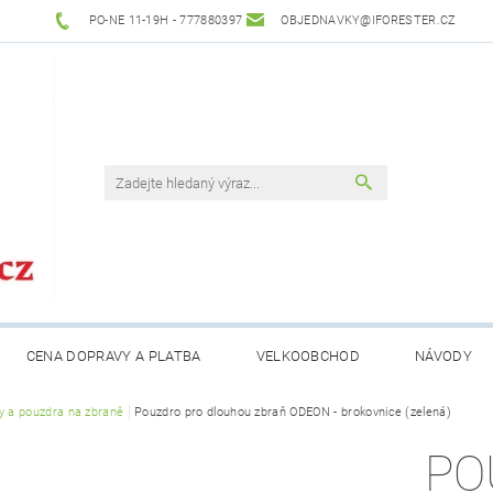
PO-NE 11-19H - 777880397
OBJEDNAVKY@IFORESTER.CZ
CENA DOPRAVY A PLATBA
VELKOOBCHOD
NÁVODY
y a pouzdra na zbraně
Pouzdro pro dlouhou zbraň ODEON - brokovnice (zelená)
PO