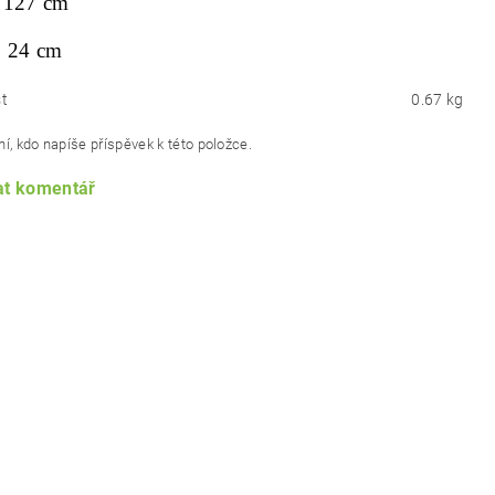
127 cm
:
24 cm
t
0.67 kg
í, kdo napíše příspěvek k této položce.
at komentář