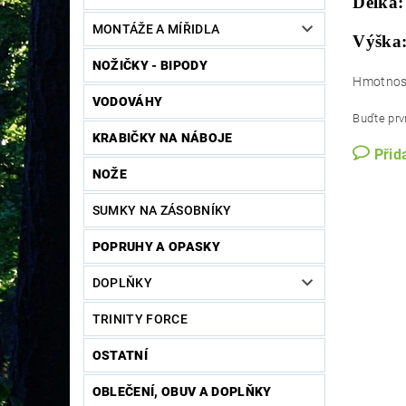
Délka:
MONTÁŽE A MÍŘIDLA
Výška
NOŽIČKY - BIPODY
Hmotnos
VODOVÁHY
Buďte prvn
KRABIČKY NA NÁBOJE
Přid
NOŽE
SUMKY NA ZÁSOBNÍKY
POPRUHY A OPASKY
DOPLŇKY
TRINITY FORCE
OSTATNÍ
OBLEČENÍ, OBUV A DOPLŇKY