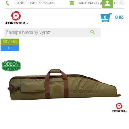
PO-NE 11-19H - 777880397
OBJEDNAVKY@IFORESTER.CZ
0
0 Kč
NOVINKA
TIP