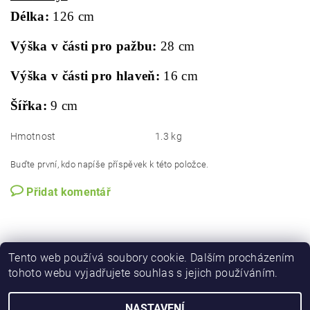
Délka:
126 cm
Výška v části pro pažbu:
28 cm
Výška v části pro hlaveň:
16 cm
Šířka:
9 cm
Hmotnost
1.3 kg
Buďte první, kdo napíše příspěvek k této položce.
Přidat komentář
Tento web používá soubory cookie. Dalším procházením
tohoto webu vyjadřujete souhlas s jejich používáním.
NASTAVENÍ