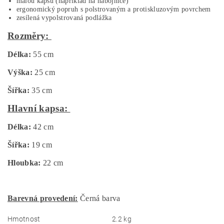
malou kapsu (například na nábojnice)
ergonomický popruh s polstrovaným a protiskluzovým povrchem
zesílená vypolstrovaná podlážka
Rozměry:
Délka:
55 cm
Výška:
25 cm
Šířka:
35 cm
Hlavní kapsa:
Délka:
42 cm
Šířka:
19 cm
Hloubka:
22 cm
Barevná provedení:
Černá barva
Hmotnost
2.2 kg