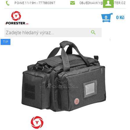
PO-NE 11-19H - 777880397
OBJEDNAVKY@IFORESTER.CZ
0
0 Kč
TIP