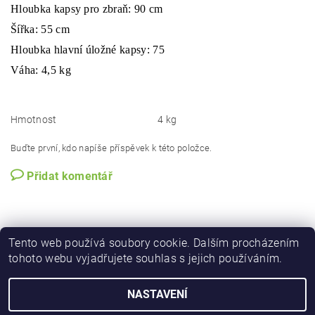
Hloubka kapsy pro zbraň: 90 cm
Šířka: 55 cm
Hloubka hlavní úložné kapsy: 75
Váha: 4,5 kg
Hmotnost
4 kg
Buďte první, kdo napíše příspěvek k této položce.
Přidat komentář
Tento web používá soubory cookie. Dalším procházením
tohoto webu vyjadřujete souhlas s jejich používáním.
NASTAVENÍ
Upravit nastavení cookies
2026 © iforester.cz, všechna práva vyhrazena