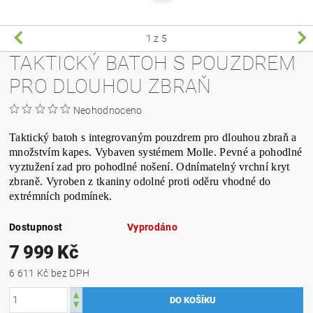
1
z 5
TAKTICKÝ BATOH S POUZDREM
PRO DLOUHOU ZBRAŇ
Neohodnoceno
Taktický batoh s integrovaným pouzdrem pro dlouhou zbraň a
množstvím kapes. Vybaven systémem Molle. Pevné a pohodlné
vyztužení zad pro pohodlné nošení. Odnímatelný vrchní kryt
zbraně. Vyroben z tkaniny odolné proti oděru vhodné do
extrémních podmínek.
Dostupnost
Vyprodáno
7 999 Kč
6 611 Kč bez DPH