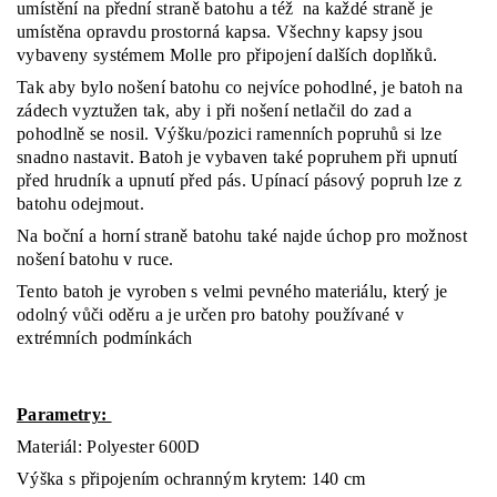
umístění na přední straně batohu a též na každé straně je
umístěna opravdu prostorná kapsa. Všechny kapsy jsou
vybaveny systémem Molle pro připojení dalších doplňků.
Tak aby bylo nošení batohu co nejvíce pohodlné, je batoh na
zádech vyztužen tak, aby i při nošení netlačil do zad a
pohodlně se nosil. Výšku/pozici ramenních popruhů si lze
snadno nastavit. Batoh je vybaven také popruhem při upnutí
před hrudník a upnutí před pás. Upínací pásový popruh lze z
batohu odejmout.
Na boční a horní straně batohu také najde úchop pro možnost
nošení batohu v ruce.
Tento batoh je vyroben s velmi pevného materiálu, který je
odolný vůči oděru a je určen pro batohy používané v
extrémních podmínkách
Parametry:
Materiál: Polyester 600D
Výška s připojením ochranným krytem: 140 cm