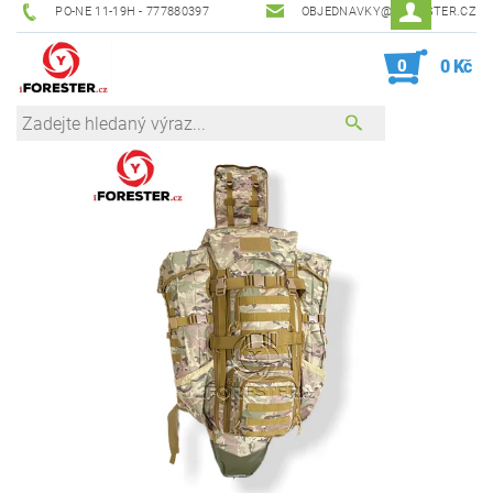
PO-NE 11-19H - 777880397
OBJEDNAVKY@IFORESTER.CZ
0
0 Kč