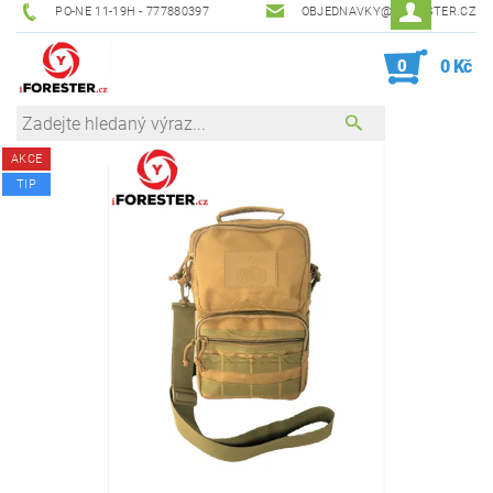
PO-NE 11-19H - 777880397
OBJEDNAVKY@IFORESTER.CZ
0
0 Kč
AKCE
TIP