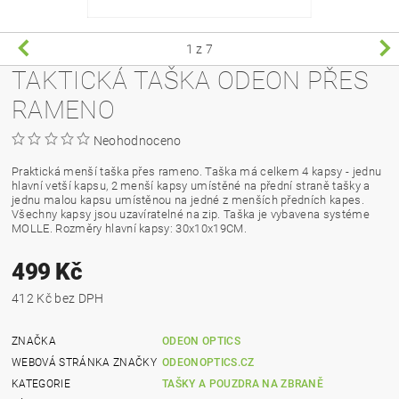
1
z 7
TAKTICKÁ TAŠKA ODEON PŘES
RAMENO
Neohodnoceno
Praktická menší taška přes rameno. Taška má celkem 4 kapsy - jednu
hlavní vetší kapsu, 2 menší kapsy umístěné na přední straně tašky a
jednu malou kapsu umístěnou na jedné z menších předních kapes.
Všechny kapsy jsou uzavíratelné na zip. Taška je vybavena systéme
MOLLE. Rozměry hlavní kapsy: 30x10x19CM.
499 Kč
412 Kč bez DPH
ZNAČKA
ODEON OPTICS
WEBOVÁ STRÁNKA ZNAČKY
ODEONOPTICS.CZ
KATEGORIE
TAŠKY A POUZDRA NA ZBRANĚ