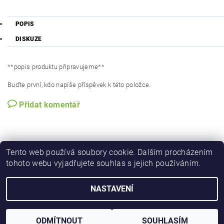
POPIS
DISKUZE
**popis produktu připravujeme**
Buďte první, kdo napíše příspěvek k této položce.
Přidat komentář
Tento web používá soubory cookie. Dalším procházením
tohoto webu vyjadřujete souhlas s jejich používáním.
NASTAVENÍ
Upravit nastavení cookies
2026 © iforester.cz, všechna práva vyhrazena
Vytvořil Shoptet
ODMÍTNOUT
SOUHLASÍM