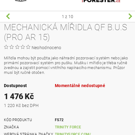
1
z 10
MECHANICKÁ MÍŘIDLA QF B.U.S
(PRO AR 15)
Neohodnoceno
Mířidla mohou být použita jako náhradní pozorovací systém nebo jako
primární pozorovací systém pro pušku. Mušku i mířidlo je třeba ručně
zvednou a zajistit pomocí vnitřního napínacího mechanismu. Průzor
musí být ručně otočen.
Dostupnost
Momentálně nedostupné
1 476 Kč
1 220 Kč bez DPH
KÓD PRODUKTU
FS72
ZNAČKA
TRINITY FORCE
WEBOVÁ STRÁNKA ZNAČKY
TRINITYFORCE.COM/