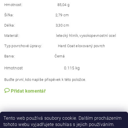
Hmotnost: 85,04 g
Šířka: 2,79 cm
Délka: 3,30 cm
Materiál: letecký hliník, vysokopevnostní ocel
Typ povrchové úpravy: Hard Coat eloxovaný povrch
Barva: Černá
Hmotnost
0.115 kg
Buďte první, kdo napíše příspěvek k této položce.
Přidat komentář
Tento web používá soubory cookie. Dalším procházením
tohoto webu vyjadřujete souhlas s jejich používáním.