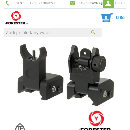
PO-NE 11-19H - 777880397
OBJEDNAVKY@IFORESTER.CZ
0
0 Kč