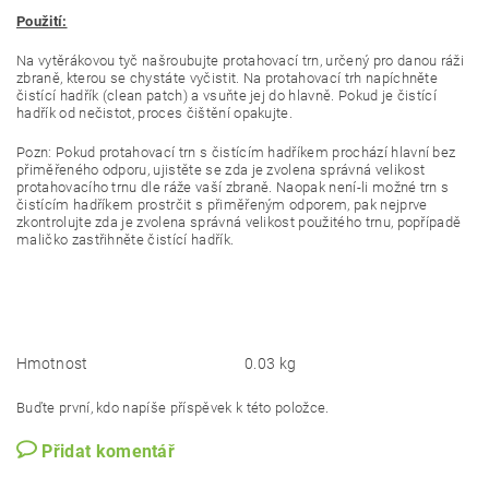
Použití:
Na vytěrákovou tyč našroubujte protahovací trn, určený pro danou ráži
zbraně, kterou se chystáte vyčistit. Na protahovací trh napíchněte
čistící hadřík (clean patch) a vsuňte jej do hlavně. Pokud je čistící
hadřík od nečistot, proces čištění opakujte.
Pozn: Pokud protahovací trn s čistícím hadříkem prochází hlavní bez
přiměřeného odporu, ujistěte se zda je zvolena správná velikost
protahovacího trnu dle ráže vaší zbraně. Naopak není-li možné trn s
čistícím hadříkem prostrčit s přiměřeným odporem, pak nejprve
zkontrolujte zda je zvolena správná velikost použitého trnu, popřípadě
maličko zastřihněte čistící hadřík.
Hmotnost
0.03 kg
Buďte první, kdo napíše příspěvek k této položce.
Přidat komentář