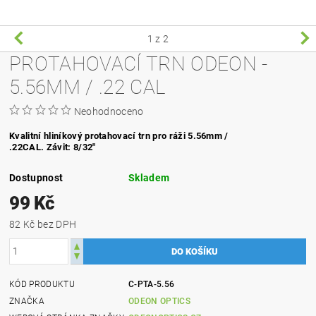
1
z 2
PROTAHOVACÍ TRN ODEON -
5.56MM / .22 CAL
Neohodnoceno
Kvalitní hliníkový protahovací trn pro ráži 5.56mm /
.22CAL. Závit
:
8/32"
Dostupnost
Skladem
99 Kč
82 Kč bez DPH
KÓD PRODUKTU
C-PTA-5.56
ZNAČKA
ODEON OPTICS