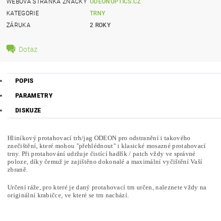
WEBOVÁ STRÁNKA ZNAČKY
ODEONOPTICS.CZ
KATEGORIE
TRNY
ZÁRUKA
2 ROKY
Dotaz
POPIS
PARAMETRY
DISKUZE
Hliníkový protahovací trh/jag ODEON pro odstranění i takového
znečištění, které mohou "přehlédnout" i klasické mosazné protahovací
trny. Při protahování udržuje čistící hadřík / patch vždy ve správné
poloze, díky čemuž je zajištěno dokonalé a maximální vyčištění Vaší
zbraně.
Určení ráže, pro které je daný protahovací trn určen, naleznete vždy na
originální krabičce, ve které se trn nachází.