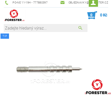
PO-NE 11-19H - 777880397
OBJEDNAVKY@IFORESTER.CZ
0
0 Kč
TIP