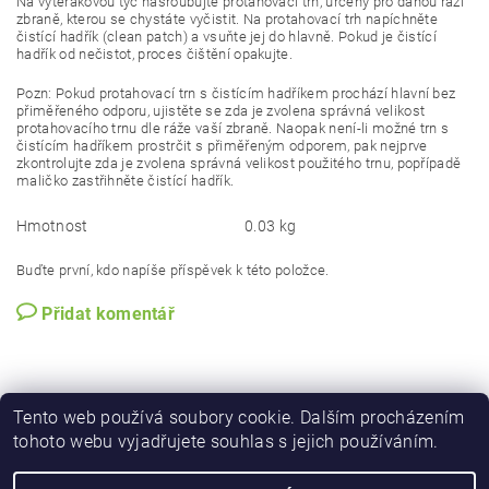
Na vytěrákovou tyč našroubujte protahovací trn, určený pro danou ráži
zbraně, kterou se chystáte vyčistit. Na protahovací trh napíchněte
čistící hadřík (clean patch) a vsuňte jej do hlavně. Pokud je čistící
hadřík od nečistot, proces čištění opakujte.
Pozn: Pokud protahovací trn s čistícím hadříkem prochází hlavní bez
přiměřeného odporu, ujistěte se zda je zvolena správná velikost
protahovacího trnu dle ráže vaší zbraně. Naopak není-li možné trn s
čistícím hadříkem prostrčit s přiměřeným odporem, pak nejprve
zkontrolujte zda je zvolena správná velikost použitého trnu, popřípadě
maličko zastřihněte čistící hadřík.
Hmotnost
0.03 kg
Buďte první, kdo napíše příspěvek k této položce.
Přidat komentář
Tento web používá soubory cookie. Dalším procházením
tohoto webu vyjadřujete souhlas s jejich používáním.