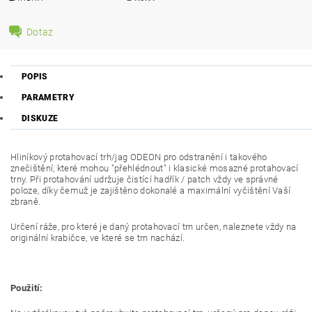
Dotaz
POPIS
PARAMETRY
DISKUZE
Hliníkový protahovací trh/jag ODEON pro odstranění i takového
znečištění, které mohou "přehlédnout" i klasické mosazné protahovací
trny. Při protahování udržuje čistící hadřík / patch vždy ve správné
poloze, díky čemuž je zajištěno dokonalé a maximální vyčištění Vaší
zbraně.
Určení ráže, pro které je daný protahovací trn určen, naleznete vždy na
originální krabičce, ve které se trn nachází.
Použití: