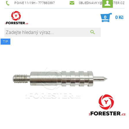
PO-NE 11-19H - 777880397
OBJEDNAVKY@IFORESTER.CZ
0
0 Kč
TIP