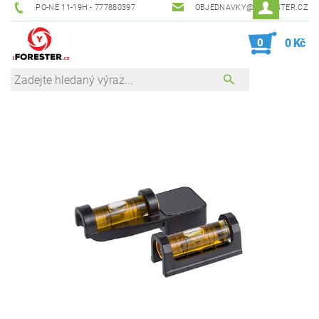
PO-NE 11-19H - 777880397
OBJEDNAVKY@IFORESTER.CZ
0
0 Kč