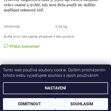
velice snadné a rychlé, kdy není třeba použít nic dalšího
například imbusový klíč.
Hmotnost
0.04 kg
Buďte první, kdo napíše příspěvek k této položce.
Přidat komentář
Tento web používá soubory cookie. Dalším procházením
tohoto webu vyjadřujete souhlas s jejich používáním.
NASTAVENÍ
Upravit nastavení cookies
2026 © iforester.cz, všechna práva vyhrazena
Vytvořil Shoptet
ODMÍTNOUT
SOUHLASÍM