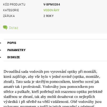
KÓD PRODUKTU
V-BPM0284
KATEGORIE
VODOVÁHY
ZÁRUKA
2 ROKY
Dotaz
POPIS
PARAMETRY
DISKUZE
Dvoudílná sada vodováh pro vyrovnání optiky při montáži,
která zajišťuje, aby vše bylo v jedné rovině (optika, montáže,
zbraň). Tato sada je skvělým pomocníkem, kterého ocení jak
amatér tak i profesionál. Vodováhy jsou pomocníkem pro
střelce a puškaře, kteří potřebují mít osazenou optiku perfektně
sladěnou se zbraní, tak aby mohli dosahovat co nejlepších
výsledků i při střelbě na větší vzdálenosti. Obě vodováhy jsou
vybaveny magnetem a tudíž je jejich upevnění a odejmutí