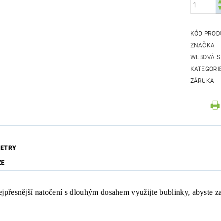
KÓD PROD
ZNAČKA
WEBOVÁ S
KATEGORI
ZÁRUKA
ETRY
ZE
ejpřesnější natočení s dlouhým dosahem využijte bublinky, abyste zaj