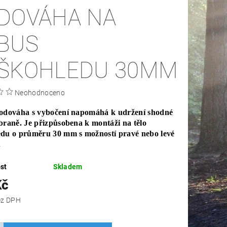
DOVÁHA NA
BUS
ŠKOHLEDU 30MM
Neohodnoceno
odováha s vybočení napomáhá k udržení shodné
braně. Je přizpůsobena k montáži na tělo
du o průměru 30 mm s možností pravé nebo levé
.
st
Skladem
Kč
 Kč bez DPH