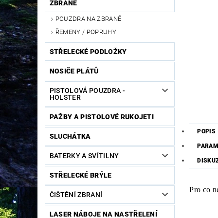
ZBRANĚ
POUZDRA NA ZBRANĚ
ŘEMENY / POPRUHY
STŘELECKÉ PODLOŽKY
NOSIČE PLÁTŮ
PISTOLOVÁ POUZDRA -
HOLSTER
PAŽBY A PISTOLOVÉ RUKOJETI
POPIS
SLUCHÁTKA
PARAM
BATERKY A SVÍTILNY
DISKU
STŘELECKÉ BRÝLE
Pro co n
ČIŠTĚNÍ ZBRANÍ
LASER NÁBOJE NA NASTŘELENÍ