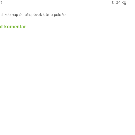
t
0.04 kg
í, kdo napíše příspěvek k této položce.
at komentář