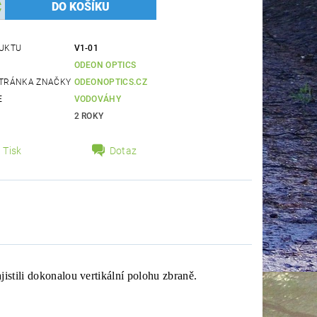
UKTU
V1-01
ODEON OPTICS
TRÁNKA ZNAČKY
ODEONOPTICS.CZ
E
VODOVÁHY
2 ROKY
Tisk
Dotaz
istili dokonalou vertikální polohu zbraně.