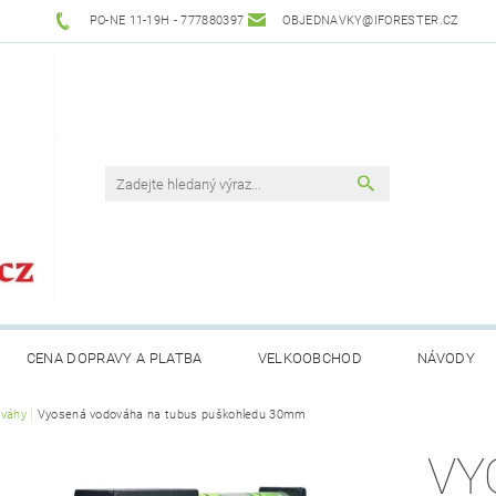
PO-NE 11-19H - 777880397
OBJEDNAVKY@IFORESTER.CZ
CENA DOPRAVY A PLATBA
VELKOOBCHOD
NÁVODY
váhy
Vyosená vodováha na tubus puškohledu 30mm
VY