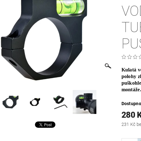
VO
TU
PU
Kulatá v
polohy z
puškohle
montáže
Dostupno
280 
231