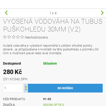
1
z 4
VYOSENÁ VODOVÁHA NA TUBUS
PUŠKOHLEDU 30MM (V.2)
Neohodnoceno
Kulatá vodováha s vybočení napomáhá k udržení shodné polohy
zbraně. Je přizpůsobena k montáži na tělo puškohledu o průměru 30
mm s možností pravé nebo levé montáže.
Dostupnost
Skladem
280 Kč
231 Kč bez DPH
KÓD PRODUKTU
V1-03
ZNAČKA
ODEON OPTICS