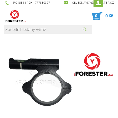
PO-NE 11-19H - 777880397
OBJEDNAVKY@IFORESTER.CZ
0
0 Kč