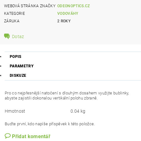
WEBOVÁ STRÁNKA ZNAČKY
ODEONOPTICS.CZ
KATEGORIE
VODOVÁHY
ZÁRUKA
2 ROKY
Dotaz
POPIS
PARAMETRY
DISKUZE
Pro co nejpřesnější natočení s dlouhým dosahem využijte bublinky,
abyste zajistili dokonalou vertikální polohu zbraně.
Hmotnost
0.04 kg
Buďte první, kdo napíše příspěvek k této položce.
Přidat komentář