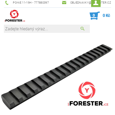
PO-NE 11-19H - 777880397
OBJEDNAVKY@IFORESTER.CZ
0
0 Kč