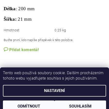
Délka
: 200 mm
Šířka:
21 mm
Hmotnost
0.25 kg
Buďte první, kdo napíše příspěvek k této položce.
Přidat komentář
Tento web používá soubory cookie. Dalším procházením
tohoto webu vyjadřujete souhlas s jejich používáním.
NASTAVENÍ
Upravit nastavení cookies
2026 © iforester.cz, všechna práva vyhrazena
Vytvořil Shoptet
ODMÍTNOUT
SOUHLASÍM