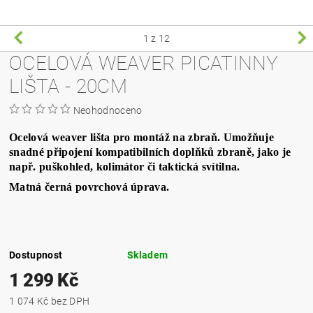
1
z 12
OCELOVÁ WEAVER PICATINNY
LIŠTA - 20CM
Neohodnoceno
Ocelová weaver lišta pro montáž na zbraň. Umožňuje
snadné připojení kompatibilních doplňků zbraně, jako je
např. puškohled, kolimátor či taktická svítilna.
Matná černá povrchová úprava.
Dostupnost
Skladem
1 299 Kč
1 074 Kč bez DPH