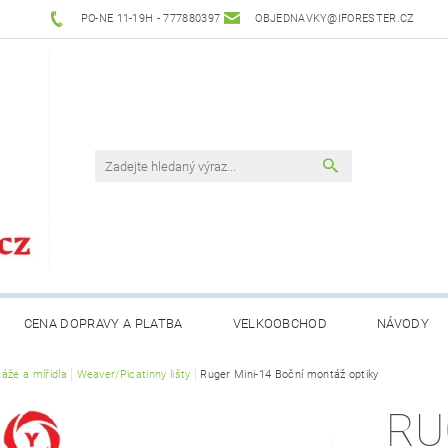
PO-NE 11-19H - 777880397
OBJEDNAVKY@IFORESTER.CZ
CENA DOPRAVY A PLATBA
VELKOOBCHOD
NÁVODY
áže a mířidla
Weaver/Picatinny lišty
Ruger Mini-14 Boční montáž optiky
RU