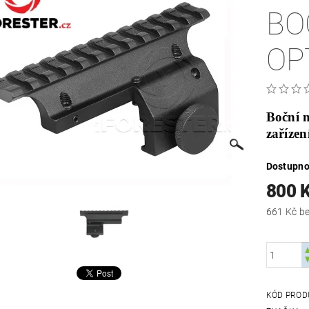
BO
OP
Boční m
zaříze
Dostupno
800 
661
KÓD PROD