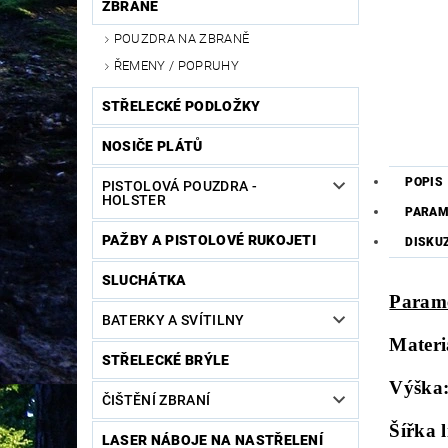
ZBRANĚ
POUZDRA NA ZBRANĚ
ŘEMENY / POPRUHY
STŘELECKÉ PODLOŽKY
NOSIČE PLÁTŮ
POPIS
PISTOLOVÁ POUZDRA -
HOLSTER
PARAM
PAŽBY A PISTOLOVÉ RUKOJETI
DISKU
SLUCHÁTKA
Param
BATERKY A SVÍTILNY
Materi
STŘELECKÉ BRÝLE
Výška
ČIŠTĚNÍ ZBRANÍ
Šířka l
LASER NÁBOJE NA NASTŘELENÍ