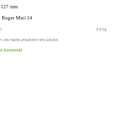
127 mm
:
Ruger Mini 14
t
0.9 kg
í, kdo napíše příspěvek k této položce.
at komentář