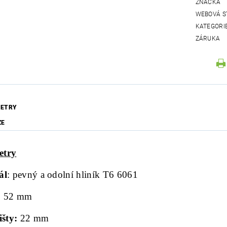
ZNAČKA
WEBOVÁ S
KATEGORI
ZÁRUKA
ETRY
ZE
etry
ál
: pevný a odolní hliník T6 6061
:
52 mm
išty:
22 mm