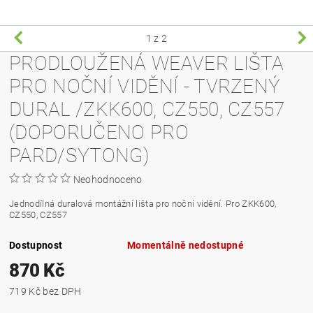
1
z 2
PRODLOUŽENÁ WEAVER LIŠTA
PRO NOČNÍ VIDĚNÍ - TVRZENÝ
DURAL /ZKK600, CZ550, CZ557
(DOPORUČENO PRO
PARD/SYTONG)
Neohodnoceno
Jednodílná duralová montážní lišta pro noční vidění. Pro ZKK600,
CZ550, CZ557
Dostupnost
Momentálně nedostupné
870 Kč
719 Kč bez DPH