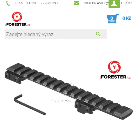
PO-NE 11-19H - 777880397
OBJEDNAVKY@IFORESTER.CZ
0
0 Kč