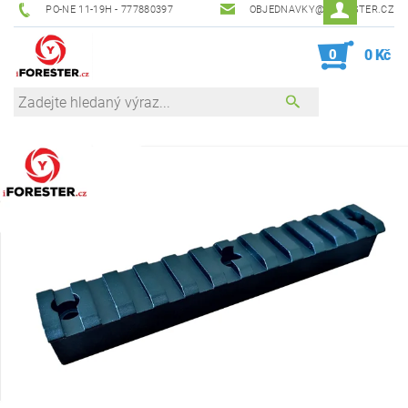
PO-NE 11-19H - 777880397
OBJEDNAVKY@IFORESTER.CZ
0
0 Kč