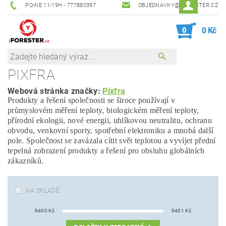
PO-NE 11-19H - 777880397
OBJEDNAVKY@IFORESTER.CZ
0
0 Kč
PIXFRA
Webová stránka značky:
Pixfra
Produkty a řešení společnosti se široce používají v
průmyslovém měření teploty, biologickém měření teploty,
přírodní ekologii, nové energii, uhlíkovou neutralitu, ochranu
obvodu, venkovní sporty, spotřební elektroniku a mnohá další
pole. Společnost se zavázala cítit svět teplotou a vyvíjet přední
tepelná zobrazení produkty a řešení pro obsluhu globálních
zákazníků.
NA SKLADĚ
9400
Kč
9401
Kč