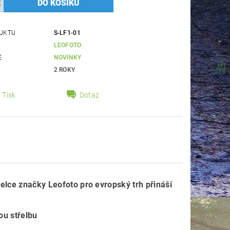
UKTU
S-LF1-01
LEOFOTO
E
NOVINKY
2 ROKY
Tisk
Dotaz
řelce značky Leofoto pro evropský trh přináší
ou střelbu