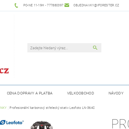
PO-NE 11-19H - 777880397
OBJEDNAVKY@IFORESTER.CZ
CENA DOPRAVY A PLATBA
VELKOOBCHOD
NÁVODY
INKY
Profesionální karbonový střelecký stativ Leofoto LN-364C
PR