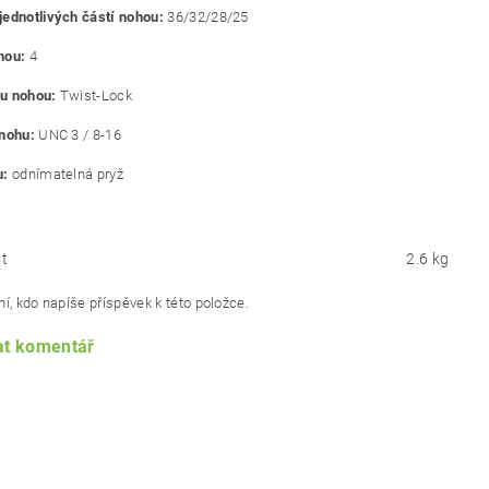
ednotlivých částí nohou:
36/32/28/25
hou:
4
u nohou:
Twist-Lock
nohu:
UNC 3 / 8-16
u:
odnímatelná pryž
t
2.6 kg
í, kdo napíše příspěvek k této položce.
at komentář