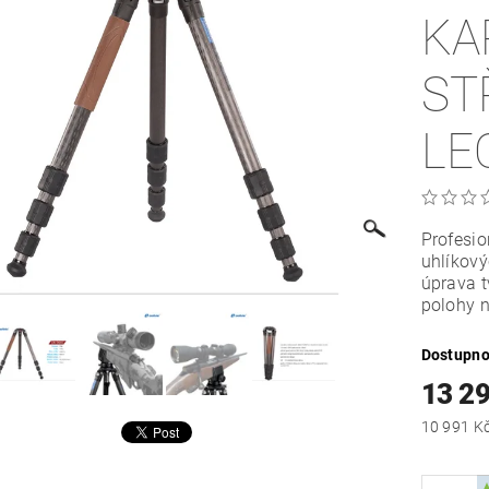
KA
ST
LE
Profesio
uhlíkový
úprava t
polohy n
Dostupno
13 2