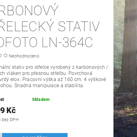
RBONOVÝ
ŘELECKÝ STATIV
OFOTO LN-364C
Neohodnoceno
nální stativ pro střelce vyrobený z karbonových /
ch vláken pro přesnou střelbu. Povrchová
vrdý elox. Pracovní výška až 160 cm. 4 výškové
ohou. Snadná manipulace a stabilita.
st
Skladem
99 Kč
10 991 Kč bez DPH