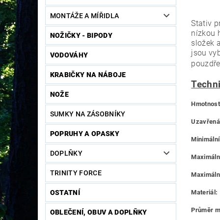
MONTÁŽE A MÍŘIDLA
Stativ p
nízkou h
NOŽIČKY - BIPODY
složek 
jsou vy
VODOVÁHY
pouzdře
KRABIČKY NA NÁBOJE
Techn
NOŽE
Hmotnost
SUMKY NA ZÁSOBNÍKY
Uzavřená
POPRUHY A OPASKY
Minimální
DOPLŇKY
Maximáln
TRINITY FORCE
Maximální
OSTATNÍ
Materiál:
Průměr mi
OBLEČENÍ, OBUV A DOPLŇKY