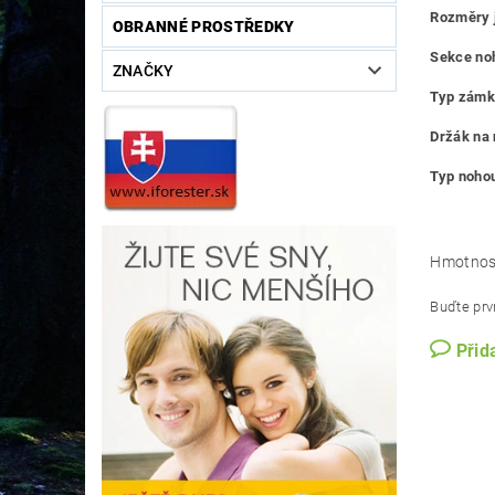
Rozměry j
OBRANNÉ PROSTŘEDKY
Sekce no
ZNAČKY
Typ zámk
Držák na 
Typ noho
Hmotnos
Buďte prvn
Přid