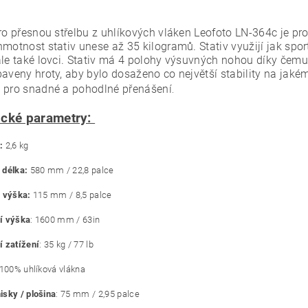
ro přesnou střelbu z uhlíkových vláken Leofoto LN-364c je pro
motnost stativ unese až 35 kilogramů. Stativ využijí jak sport
ale také lovci. Stativ má 4 polohy výsuvných nohou díky čem
baveny hroty, aby bylo dosaženo co největší stability na jakém
 pro snadné a pohodlné přenášení
.
ické parametry:
:
2,6 kg
 délka:
580 mm / 22,8 palce
 výška:
115 mm / 8,5 palce
í výška
: 1600 mm / 63in
 zatížení
: 35 kg / 77 lb
100% uhlíková vlákna
sky / plošina
: 75 mm / 2,95 palce