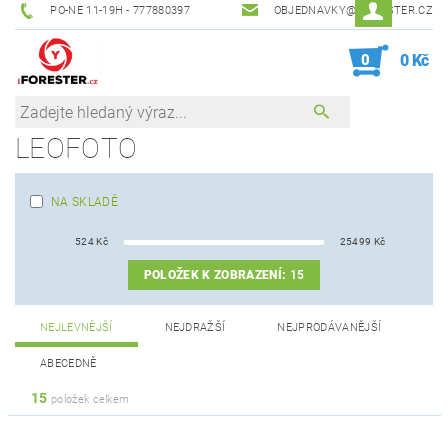
PO-NE 11-19H - 777880397
OBJEDNAVKY@IFORESTER.CZ
0
0 Kč
LEOFOTO
NA SKLADĚ
524
Kč
25499
Kč
POLOŽEK K ZOBRAZENÍ:
15
NEJLEVNĚJŠÍ
NEJDRAŽŠÍ
NEJPRODÁVANĚJŠÍ
ABECEDNĚ
15
položek celkem