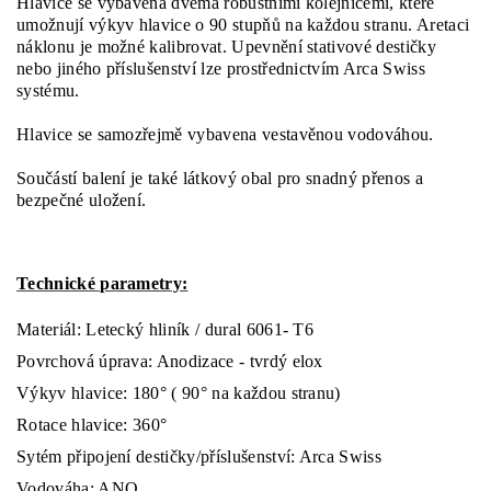
Hlavice se vybavena dvěma robustními kolejnicemi, které
umožnují výkyv hlavice o 90 stupňů na každou stranu. Aretaci
náklonu je možné kalibrovat. Upevnění stativové destičky
nebo jiného příslušenství lze prostřednictvím Arca Swiss
systému.
Hlavice se samozřejmě vybavena vestavěnou vodováhou.
Součástí balení je také látkový obal pro snadný přenos a
bezpečné uložení.
Technické parametry:
Materiál: Letecký hliník / dural 6061- T6
Povrchová úprava: Anodizace - tvrdý elox
Výkyv hlavice: 180° ( 90° na každou stranu)
Rotace hlavice: 360°
Sytém připojení destičky/příslušenství: Arca Swiss
Vodováha: ANO