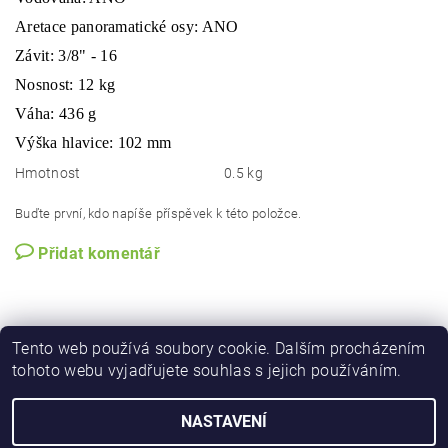
Aretace panoramatické osy: ANO
Závit: 3/8" - 16
Nosnost: 12 kg
Váha: 436 g
Výška hlavice: 102 mm
Hmotnost
0.5 kg
Buďte první, kdo napíše příspěvek k této položce.
Přidat komentář
Tento web používá soubory cookie. Dalším procházením
tohoto webu vyjadřujete souhlas s jejich používáním.
NASTAVENÍ
Upravit nastavení cookies