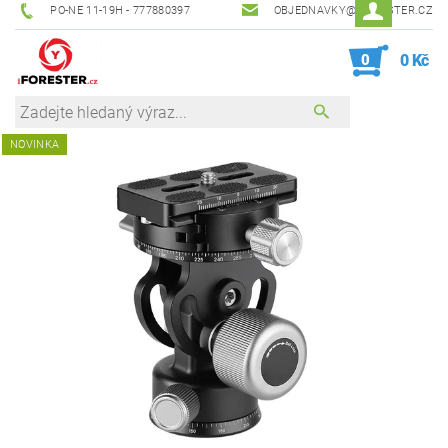
PO-NE 11-19H - 777880397
OBJEDNAVKY@IFORESTER.CZ
0
0 Kč
NOVINKA