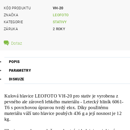
KÓD PRODUKTU
VH-20
ZNAČKA
LEOFOTO
KATEGORIE
STATIVY
ZÁRUKA
2 ROKY
Dotaz
POPIS
PARAMETRY
DISKUZE
Kulová hlavice LEOFOTO VH-20 pro stativ je vyrobena z
pevného ale zároveň lehkého materiálu - Letecký hliník 6061-
T6 s povrchovou úpravou tvrdý elox. Díky použitému
materiálu váží tato hlavice pouhých 436 g a její nosnost je 12
kg.